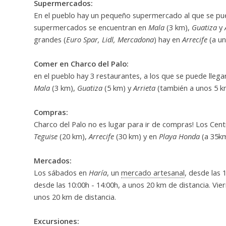
Supermercados:
En el pueblo hay un pequeño supermercado al que se pu
supermercados se encuentran en
Mala
(3 km),
Guatiza
y
grandes (
Euro Spar, Lidl, Mercadona
) hay en
Arrecife
(a un
Comer en Charco del Palo:
en el pueblo hay 3 restaurantes, a los que se puede ll
Mala
(3 km),
Guatiza
(5 km) y
Arrieta
(también a unos 5 k
Compras:
Charco del Palo no es lugar para ir de compras! Los Cen
Teguise
(20 km),
Arrecife
(30 km) y en
Playa Honda
(a 35km
Mercados:
Los sábados en
Haría
, un
mercado artesanal
, desde las 
desde las 10:00h - 14:00h, a unos 20 km de distancia. Vie
unos 20 km de distancia.
Excursiones: