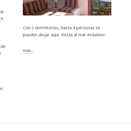
uy
te
Con 2 dormitorios, hasta 4 personas se
pueden alojar aqui. Vistas al mar incluidas!
 de
más...
e
er,